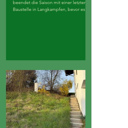
beendet die Saison mit einer letzten
Baustelle in Langkampfen, bevor es in
die Winterpause geht. Bei diesem
Projekt wurden unter anderem
Rollrasen verlegt, Natursteine
verarbeitet und ein Sichtschutz
installiert. Wir haben vorher-nachher-
Fotos gemacht, um die Verwandlung
schön zu dokumentieren. Damit
verabschieden wir uns in die
Winterpause und freuen uns auf die
nächste Saison. VORHER: NACHHER: