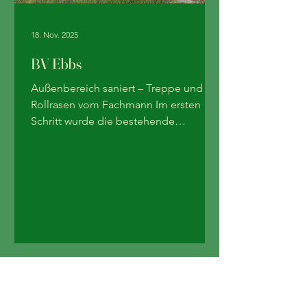
18. Nov. 2025
BV Ebbs
Außenbereich saniert – Treppe und
Rollrasen vom Fachmann Im ersten
Schritt wurde die bestehende
Betontreppe fachgerecht saniert. Der
Beton wurde sorgfältig gestockt,
Unebenheiten ausgeglichen und
anschließend mit massiven Granit-
Blockstufen neu aufgebaut. So
entsteht eine robuste, trittsichere und
optisch hochwertige
Eingangssituation, die viele Jahre
Freude macht. Im Anschluss daran
haben wir den angrenzenden Bereich
mit Rollrasen gestaltet. Der Untergrund